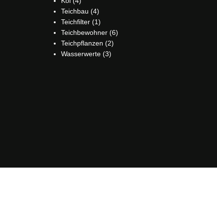
Koi
(4)
Teichbau
(4)
Teichfilter
(1)
Teichbewohner
(6)
Teichpflanzen
(2)
Wasserwerte
(3)
Copyright © 2024-2026 teichgenuss -
Webdesign von MediaEffekt